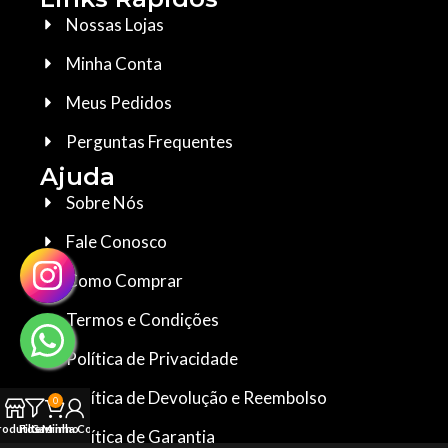
Nossas Lojas
Minha Conta
Meus Pedidos
Perguntas Frequentes
Ajuda
Sobre Nós
Fale Conosco
Como Comprar
Termos e Condições
Política de Privacidade
Política de Devolução e Reembolso
0
rodutos
Filters
Carrinho
Minha Conta
Política de Garantia