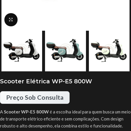
Clique para ampliar
Scooter Elétrica WP-E5 800W
Preço Sob Consulta
A
Scooter WP-E5 800W
é a escolha ideal para quem busca um meio
de transporte elétrico eficiente e sem complicações. Com design
robusto e alto desempenho, ela combina estilo e funcionalidade.